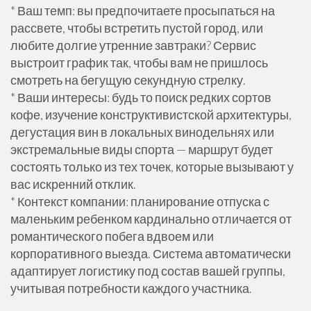
* Ваш темп: вы предпочитаете просыпаться на
рассвете, чтобы встретить пустой город, или
любите долгие утренние завтраки? Сервис
выстроит график так, чтобы вам не пришлось
смотреть на бегущую секундную стрелку.
* Ваши интересы: будь то поиск редких сортов
кофе, изучение конструктивистской архитектуры,
дегустация вин в локальных винодельнях или
экстремальные виды спорта — маршрут будет
состоять только из тех точек, которые вызывают у
вас искренний отклик.
* Контекст компании: планирование отпуска с
маленьким ребенком кардинально отличается от
романтического побега вдвоем или
корпоративного выезда. Система автоматически
адаптирует логистику под состав вашей группы,
учитывая потребности каждого участника.