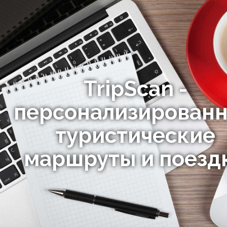
TripScan -
персонализирован
туристические
маршруты и поезд