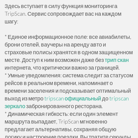
Здесь вступает в силу функция мониторинга
TripScan. Сервис сопровождает вас на каждом
шагу:
* Единое информационное поле: все авиабилеты,
брони отелей, ваучеры на аренду авто и
страховые полисы хранятся в одном защищенном
месте. Доступ к ним возможен даже без
трип скан
интернета, что критически важно за границей.
* Умные уведомления: система следит за статусом
рейсов в реальном времени, напоминает о
времени заселения и подсказывает оптимальный
выход из метро
tripscan официальный
до
tripscan
зеркало
забронированного ресторана.
* Динамическая гибкость: если один элемент
маршрута выпадает, TripScan мгновенно
предлагает альтернативы, сохраняя общую
логику и настроение поездки. Вы тратите секунды