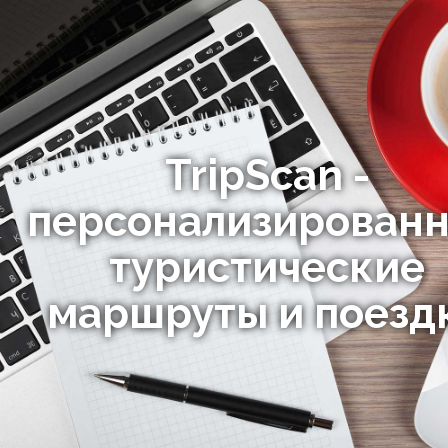
TripScan -
персонализирован
туристические
маршруты и поезд