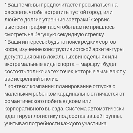
* Ваш темп: вы предпочитаете просыпаться на
рассвете, чтобы встретить пустой город, или
любите долгие утренние завтраки? Сервис
выстроит график так, чтобы вам не пришлось
смотреть на бегущую секундную стрелку.
* Ваши интересы: будь то поиск редких сортов
кофе, изучение конструктивистской архитектуры,
дегустация вин в локальных винодельнях или
экстремальные виды спорта — маршрут будет
состоять только из тех точек, которые вызывают у
вас искренний отклик.
* Контекст компании: планирование отпуска с
маленьким ребенком кардинально отличается от
романтического побега вдвоем или
корпоративного выезда. Система автоматически
адаптирует логистику под состав вашей группы,
учитывая потребности каждого участника.